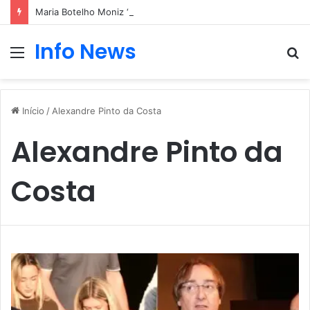
Maria Botelho Moniz “interrompe” confessionário
Info News
Menu
P
p
Início
/
Alexandre Pinto da Costa
Alexandre Pinto da
Costa