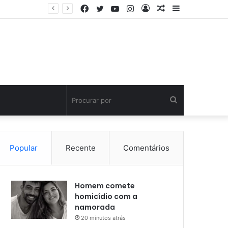
Facebook
Twitter
YouTube
Instagram
Entrar
Artigo
Barra
ho
aleatório
Lateral
Procurar
por
Popular
Recente
Comentários
Homem comete
homicídio com a
namorada
20 minutos atrás