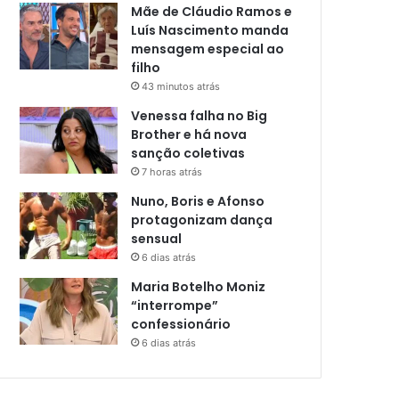
Mãe de Cláudio Ramos e
Luís Nascimento manda
mensagem especial ao
filho
43 minutos atrás
Venessa falha no Big
Brother e há nova
sanção coletivas
7 horas atrás
Nuno, Boris e Afonso
protagonizam dança
sensual
6 dias atrás
Maria Botelho Moniz
“interrompe”
confessionário
6 dias atrás