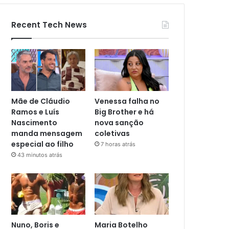
Recent Tech News
Mãe de Cláudio
Venessa falha no
Ramos e Luís
Big Brother e há
Nascimento
nova sanção
manda mensagem
coletivas
especial ao filho
7 horas atrás
43 minutos atrás
Nuno, Boris e
Maria Botelho