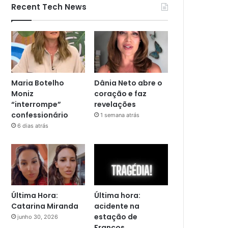
Recent Tech News
Maria Botelho
Dânia Neto abre o
Moniz
coração e faz
“interrompe”
revelações
confessionário
1 semana atrás
6 dias atrás
Última Hora:
Última hora:
Catarina Miranda
acidente na
estação de
junho 30, 2026
Francos