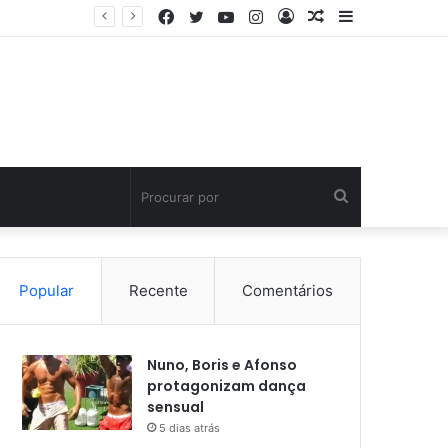
Facebook
Twitter
YouTube
Instagram
Entrar
Artigo
Barra
aleatório
Lateral
Procurar
por
Popular
Recente
Comentários
Nuno, Boris e Afonso
protagonizam dança
sensual
5 dias atrás