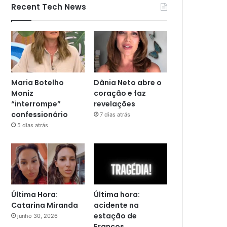
Recent Tech News
Maria Botelho
Dânia Neto abre o
Moniz
coração e faz
“interrompe”
revelações
confessionário
7 dias atrás
5 dias atrás
Última Hora:
Última hora:
Catarina Miranda
acidente na
estação de
junho 30, 2026
Francos