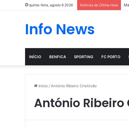
Ma
quinta-feira, agosto 6 2026
Notícias de Última Hora
Info News
INÍCIO
BENFICA
SPORTING
FC PORTO
Início
/
António Ribeiro Cristóvão
António Ribeiro