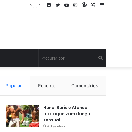
Facebook
Twitter
YouTube
Instagram
Entrar
Artigo
Barra
aleatório
Lateral
Procurar
por
Popular
Recente
Comentários
Nuno, Boris e Afonso
protagonizam dança
sensual
4 dias atrás