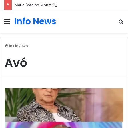
Maria Botelho Moniz “interrompe” confessionário
Info News
Menu
P
p
Início
/
Avó
Avó