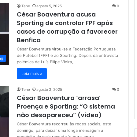
Tene
agosto 5, 2025
0
César Boaventura acusa
Sporting de controlar FPF após
casos de corrupção a favorecer
Benfica
César Boaventura virou-se à Federação Portuguesa
de Futebol (FPF) e ao Sporting. Depois da entrevista
ng
polémica de Luís Filipe Vieira,…
Leia mais »
Tene
agosto 3, 2025
0
César Boaventura ‘arrasa’
Proença e Sporting: “O sistema
não desapareceu” (vídeo)
César Boaventura recorreu às redes sociais, este
domingo, para deixar uma longa mensagem a
propósito da mais recente ‘guerra’ entre…