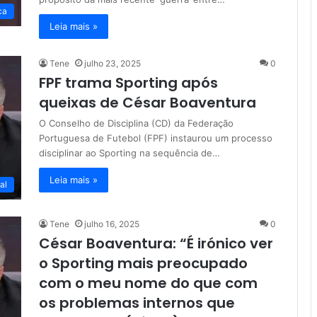
ca
Leia mais »
Tene
julho 23, 2025
0
FPF trama Sporting após
queixas de César Boaventura
O Conselho de Disciplina (CD) da Federação
Portuguesa de Futebol (FPF) instaurou um processo
disciplinar ao Sporting na sequência de…
Leia mais »
al
Tene
julho 16, 2025
0
César Boaventura: “É irónico ver
o Sporting mais preocupado
com o meu nome do que com
os problemas internos que