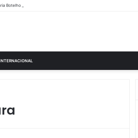
ria Botelho Moniz “interrompe” confessionário
INTERNACIONAL
ura