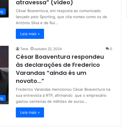
atravessa” (vídeo)
César Boaventura, em resposta ao comunicado
ng
lançado pelo Sporting, que cita nomes como os de
António Silva e de Rui…
Leia mais »
Tene
outubro 22, 2024
0
César Boaventura respondeu
às declarações de Frederico
Varandas “ainda és um
novato…”
Frederico Varandas mencionou César Boaventura na
sua entrevista à RTP, afirmando que o empresário
ng
gastou centenas de milhões de euros…
Leia mais »