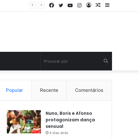
Facebook
Twitter
YouTube
Instagram
Entrar
Artigo
Barra
aleatório
Lateral
Procurar
por
Popular
Recente
Comentários
Nuno, Boris e Afonso
protagonizam dança
sensual
4 dias atrás