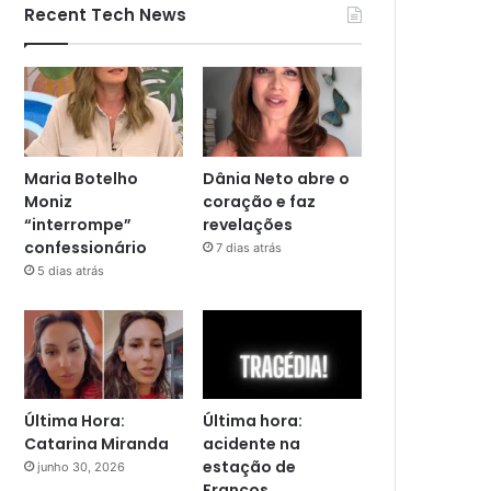
Recent Tech News
Maria Botelho
Dânia Neto abre o
Moniz
coração e faz
“interrompe”
revelações
confessionário
7 dias atrás
5 dias atrás
Última Hora:
Última hora:
Catarina Miranda
acidente na
estação de
junho 30, 2026
Francos