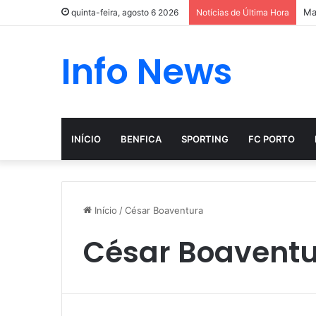
Ma
quinta-feira, agosto 6 2026
Notícias de Última Hora
Info News
INÍCIO
BENFICA
SPORTING
FC PORTO
Início
/
César Boaventura
César Boavent