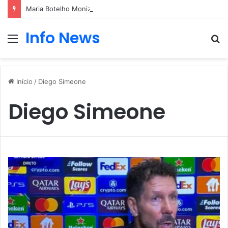
Maria Botelho Moniz “interrompe” confessionário
Info News
Menu
P
p
Início
/
Diego Simeone
Diego Simeone