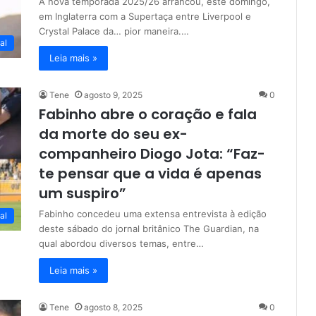
A nova temporada 2025/26 arrancou, este domingo,
em Inglaterra com a Supertaça entre Liverpool e
Crystal Palace da… pior maneira.…
al
Leia mais »
Tene
agosto 9, 2025
0
Fabinho abre o coração e fala
da morte do seu ex-
companheiro Diogo Jota: “Faz-
te pensar que a vida é apenas
um suspiro”
Fabinho concedeu uma extensa entrevista à edição
al
deste sábado do jornal britânico The Guardian, na
qual abordou diversos temas, entre…
Leia mais »
Tene
agosto 8, 2025
0