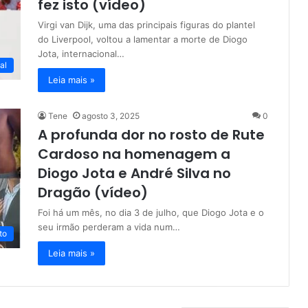
fez isto (vídeo)
Virgi van Dijk, uma das principais figuras do plantel
do Liverpool, voltou a lamentar a morte de Diogo
Jota, internacional…
al
Leia mais »
Tene
agosto 3, 2025
0
A profunda dor no rosto de Rute
Cardoso na homenagem a
Diogo Jota e André Silva no
Dragão (vídeo)
Foi há um mês, no dia 3 de julho, que Diogo Jota e o
seu irmão perderam a vida num…
to
Leia mais »