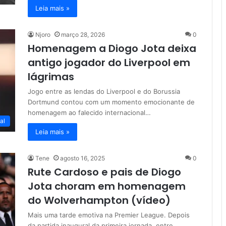
Leia mais »
Njoro
março 28, 2026
0
Homenagem a Diogo Jota deixa
antigo jogador do Liverpool em
lágrimas
Jogo entre as lendas do Liverpool e do Borussia
Dortmund contou com um momento emocionante de
homenagem ao falecido internacional…
al
Leia mais »
Tene
agosto 16, 2025
0
Rute Cardoso e pais de Diogo
Jota choram em homenagem
do Wolverhampton (vídeo)
Mais uma tarde emotiva na Premier League. Depois
da partida inaugural da primeira jornada, entre