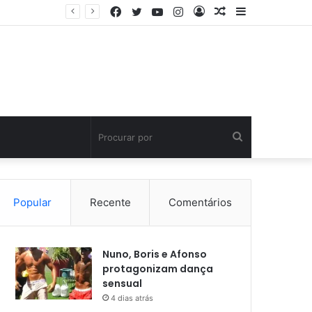
Facebook
Twitter
YouTube
Instagram
Entrar
Artigo
Barra
aleatório
Lateral
Procurar
por
Popular
Recente
Comentários
Nuno, Boris e Afonso
protagonizam dança
sensual
4 dias atrás