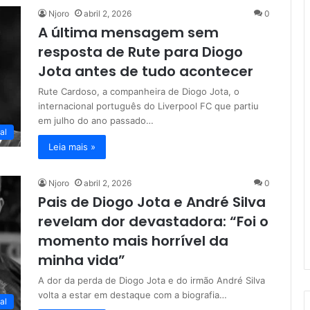
Njoro
abril 2, 2026
0
A última mensagem sem
resposta de Rute para Diogo
Jota antes de tudo acontecer
Rute Cardoso, a companheira de Diogo Jota, o
internacional português do Liverpool FC que partiu
em julho do ano passado…
al
Leia mais »
Njoro
abril 2, 2026
0
Pais de Diogo Jota e André Silva
revelam dor devastadora: “Foi o
momento mais horrível da
minha vida”
A dor da perda de Diogo Jota e do irmão André Silva
volta a estar em destaque com a biografia…
al