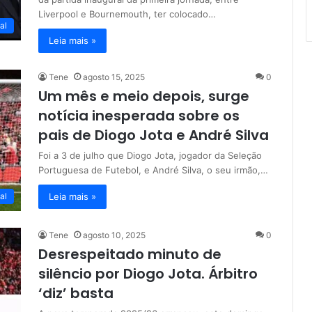
Liverpool e Bournemouth, ter colocado…
al
Leia mais »
Tene
agosto 15, 2025
0
Um mês e meio depois, surge
notícia inesperada sobre os
pais de Diogo Jota e André Silva
Foi a 3 de julho que Diogo Jota, jogador da Seleção
Portuguesa de Futebol, e André Silva, o seu irmão,…
Leia mais »
al
Tene
agosto 10, 2025
0
Desrespeitado minuto de
silêncio por Diogo Jota. Árbitro
‘diz’ basta