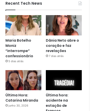
Recent Tech News
Maria Botelho
Dânia Neto abre o
Moniz
coração e faz
“interrompe”
revelações
confessionário
7 dias atrás
5 dias atrás
Última Hora:
Última hora:
Catarina Miranda
acidente na
estação de
junho 30, 2026
Francos