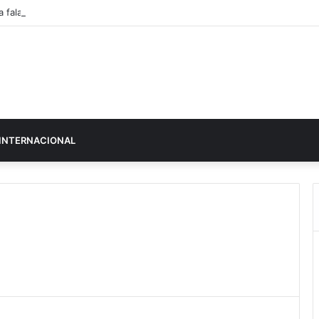
a fala do pedido de casamento de Pedro Jorge
INTERNACIONAL