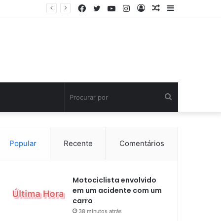
Facebook
Twitter
YouTube
Instagram
Entrar
Artigo
Barra
aleatório
Lateral
Procurar
por
Popular
Recente
Comentários
Motociclista envolvido
em um acidente com um
carro
38 minutos atrás