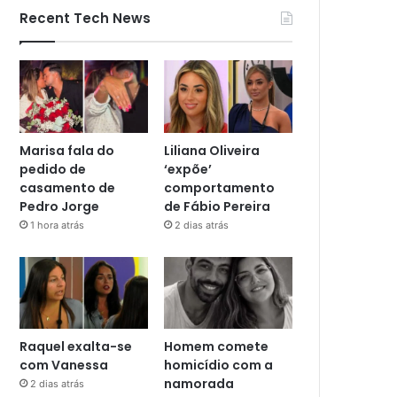
Recent Tech News
Marisa fala do
Liliana Oliveira
pedido de
‘expõe’
casamento de
comportamento
Pedro Jorge
de Fábio Pereira
1 hora atrás
2 dias atrás
Raquel exalta-se
Homem comete
com Vanessa
homicídio com a
namorada
2 dias atrás