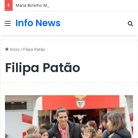
Maria Botelho Moniz “interrompe” confessionário
Info News
Menu
P
p
Início
/
Filipa Patão
Filipa Patão