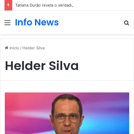
Tatiana Durão revela o verdadeiro motivo da entrada no Big Brother
Info News
Menu
P
p
Início
/
Helder Silva
Helder Silva