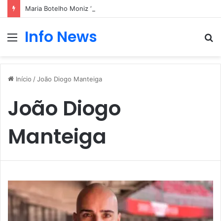
Maria Botelho Moniz “interrompe” confessionário
Info News
Menu
P
p
Início
/
João Diogo Manteiga
João Diogo
Manteiga