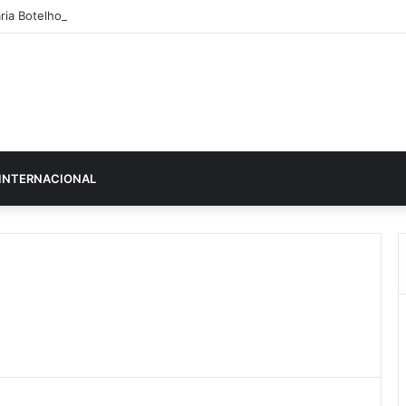
ria Botelho Moniz “interrompe” confessionário
INTERNACIONAL