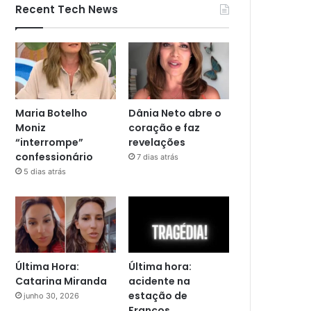
Recent Tech News
Maria Botelho
Dânia Neto abre o
Moniz
coração e faz
“interrompe”
revelações
confessionário
7 dias atrás
5 dias atrás
Última Hora:
Última hora:
Catarina Miranda
acidente na
estação de
junho 30, 2026
Francos