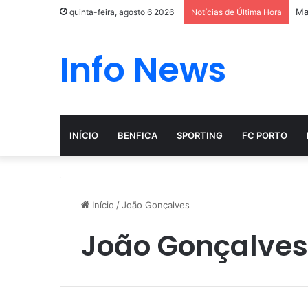
Ma
quinta-feira, agosto 6 2026
Notícias de Última Hora
Info News
INÍCIO
BENFICA
SPORTING
FC PORTO
Início
/
João Gonçalves
João Gonçalves