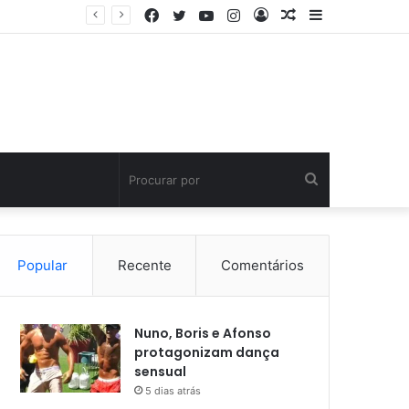
Facebook
Twitter
YouTube
Instagram
Entrar
Artigo
Barra
aleatório
Lateral
Procurar
por
Popular
Recente
Comentários
Nuno, Boris e Afonso
protagonizam dança
sensual
5 dias atrás