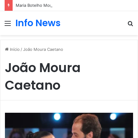
Maria Botelho Moniz “interrompe” confessionário
Info News
Menu
P
p
Início
/
João Moura Caetano
João Moura
Caetano