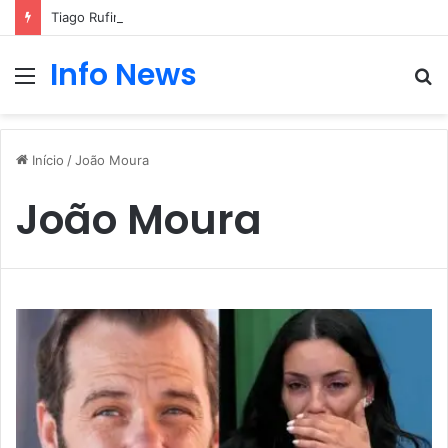
Tiago Rufino desabafa após ser expulso de casa
Info News
Menu
P
p
Início
/
João Moura
João Moura