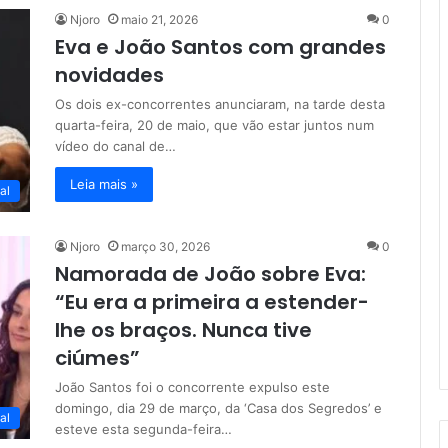
Njoro
maio 21, 2026
0
Eva e João Santos com grandes
novidades
Os dois ex-concorrentes anunciaram, na tarde desta
quarta-feira, 20 de maio, que vão estar juntos num
vídeo do canal de…
Leia mais »
al
Njoro
março 30, 2026
0
Namorada de João sobre Eva:
“Eu era a primeira a estender-
lhe os braços. Nunca tive
ciúmes”
João Santos foi o concorrente expulso este
domingo, dia 29 de março, da ‘Casa dos Segredos’ e
al
esteve esta segunda-feira…