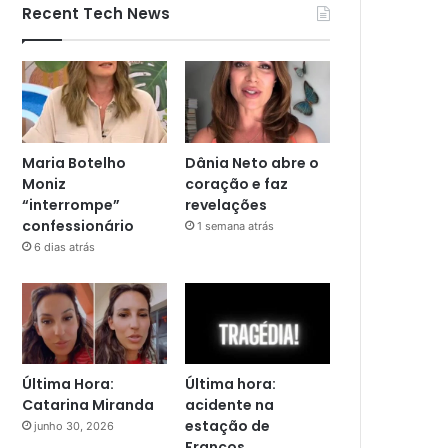
Recent Tech News
Maria Botelho
Dânia Neto abre o
Moniz
coração e faz
“interrompe”
revelações
confessionário
1 semana atrás
6 dias atrás
Última Hora:
Última hora:
Catarina Miranda
acidente na
estação de
junho 30, 2026
Francos