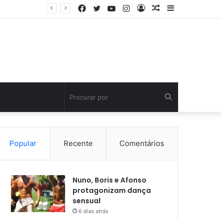
Facebook
Twitter
YouTube
Instagram
Entrar
Artigo
Barra
aleatório
Lateral
Procurar
por
Popular
Recente
Comentários
Nuno, Boris e Afonso
protagonizam dança
sensual
6 dias atrás