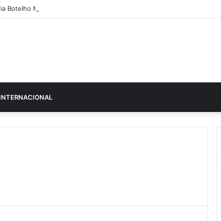
ia Botelho Moniz “interrompe” confessionário
INTERNACIONAL