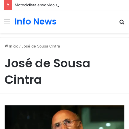
Motociclista envolvido em um acidente com um carro
Info News
Menu
P
p
Início
/
José de Sousa Cintra
José de Sousa
Cintra