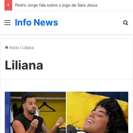
Catarina Miranda muda de casa
Info News
Menu
P
p
Início
/
Liliana
Liliana