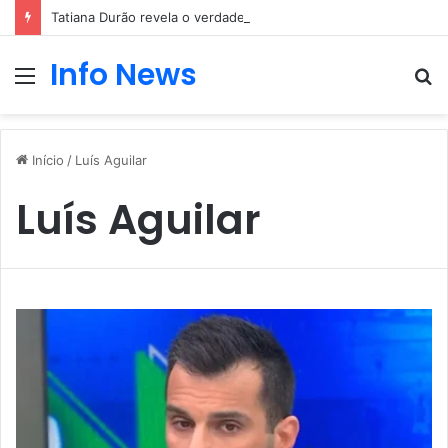
Tatiana Durão revela o verdadeiro motivo da entrada no Big Brother
Info News
Menu
P
p
Início
/
Luís Aguilar
Luís Aguilar