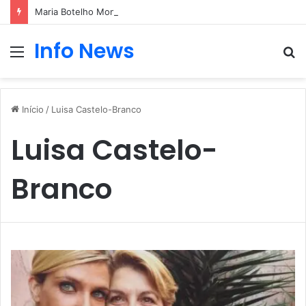
Maria Botelho Moniz “interrompe” confessionário
Info News
Menu
P
p
Início
/
Luisa Castelo-Branco
Luisa Castelo-
Branco