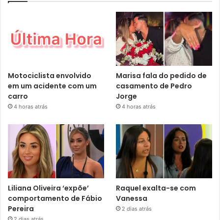
Motociclista envolvido
Marisa fala do pedido de
em um acidente com um
casamento de Pedro
carro
Jorge
4 horas atrás
4 horas atrás
Liliana Oliveira ‘expõe’
Raquel exalta-se com
comportamento de Fábio
Vanessa
Pereira
2 dias atrás
2 dias atrás