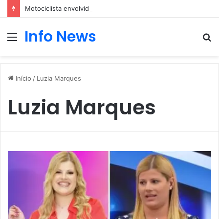
Motociclista envolvido em um acidente com um carro
Info News
Menu
P
p
Início
/
Luzia Marques
Luzia Marques