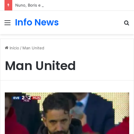
Nuno, Boris e Afonso protagonizam dança sensual
Info News
Menu
P
p
Início
/
Man United
Man United