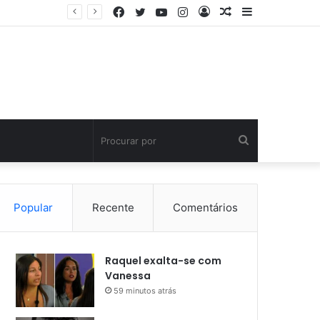
Facebook
Twitter
YouTube
Instagram
Entrar
Artigo
Barra
aleatório
Lateral
Procurar
por
Popular
Recente
Comentários
Raquel exalta-se com
Vanessa
59 minutos atrás