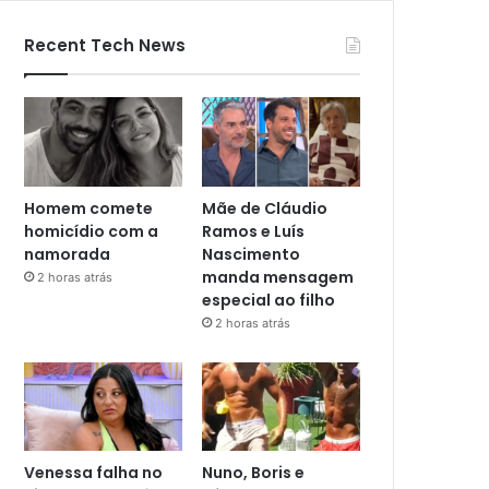
Recent Tech News
Homem comete
Mãe de Cláudio
homicídio com a
Ramos e Luís
namorada
Nascimento
manda mensagem
2 horas atrás
especial ao filho
2 horas atrás
Venessa falha no
Nuno, Boris e