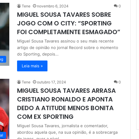
Tene
novembro 6, 2024
0
MIGUEL SOUSA TAVARES SOBRE
JOGO COM O CITY: “SPORTING
FOI COMPLETAMENTE ESMAGADO”
Miguel Sousa Tavares assinou o seu mais recente
artigo de opinião no jornal Record sobre o momento
do Sporting, depois…
ng
Leia mais »
Tene
outubro 17, 2024
0
MIGUEL SOUSA TAVARES ARRASA
CRISTIANO RONALDO E APONTA
DEDO A ATITUDE MENOS BONITA
COM EX SPORTING
Miguel Sousa Tavares, jornalista e comentador,
abordou aquela que, na sua opinião, é a sobrecarga
al
de jogos, quer a nível…