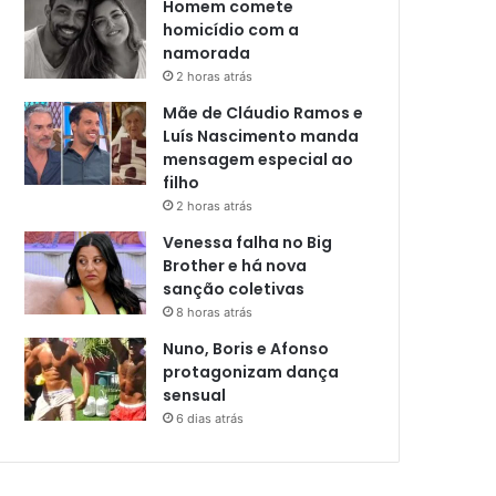
Homem comete
homicídio com a
namorada
2 horas atrás
Mãe de Cláudio Ramos e
Luís Nascimento manda
mensagem especial ao
filho
2 horas atrás
Venessa falha no Big
Brother e há nova
sanção coletivas
8 horas atrás
Nuno, Boris e Afonso
protagonizam dança
sensual
6 dias atrás