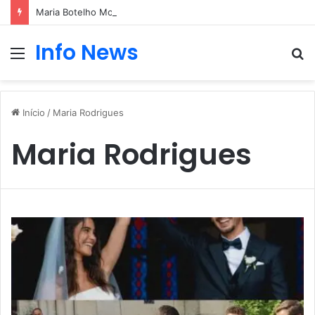
Maria Botelho Moniz “interrompe” confessionário
Info News
Menu
P
p
Início
/
Maria Rodrigues
Maria Rodrigues