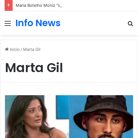
Maria Botelho Moniz “interrompe” confessionário
Info News
Menu
P
p
Início
/
Marta Gil
Marta Gil