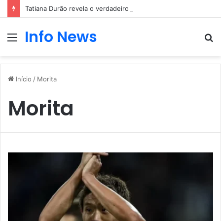
Tatiana Durão revela o verdadeiro motivo da entrada no Big Brother
Info News
Menu
P
p
Início
/
Morita
Morita