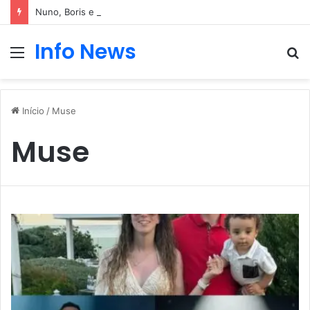
Nuno, Boris e Afonso protagonizam dança sensual
Info News
Menu
P
p
Início
/
Muse
Muse