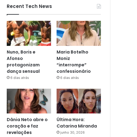
Recent Tech News
Nuno, Boris e
Maria Botelho
Afonso
Moniz
protagonizam
“interrompe”
dança sensual
confessionário
6 dias atrás
6 dias atrás
Dânia Neto abre o
Última Hora:
coração e faz
Catarina Miranda
revelações
junho 30, 2026