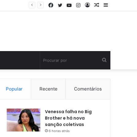
Facebook
Twitter
YouTube
Instagram
Entrar
Artigo
Barra
aleatório
Lateral
Procurar
por
Popular
Recente
Comentários
Venessa falha no Big
Brother e há nova
sanção coletivas
6 horas atrás