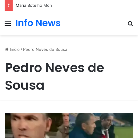
Maria Botelho Moniz “interrompe” confessionário
Info News
Menu
P
p
Início
/
Pedro Neves de Sousa
Pedro Neves de
Sousa