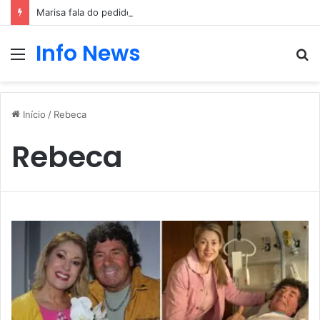
Marisa fala do pedido de casamento de Pedro Jorge
Info News
Menu
P
p
Início
/
Rebeca
Rebeca