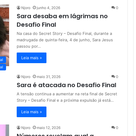
Njoro
junho 4, 2026
0
Sara desaba em lágrimas no
Desafio Final
Na casa do Secret Story – Desafio Final, durante a
madrugada de quinta-feira, 4 de junho, Sara Jesus
passou por…
Leia mais »
al
al
Njoro
maio 31, 2026
0
Sara é atacada no Desafio Final
A tensão continua a aumentar na reta final de Secret
Story – Desafio Final e a próxima expulsão já está…
Leia mais »
Njoro
maio 12, 2026
0