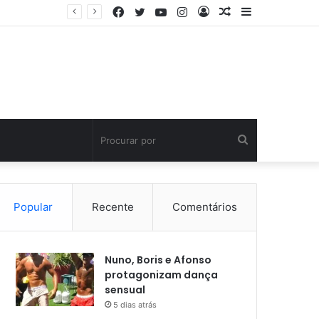
Facebook
Twitter
YouTube
Instagram
Entrar
Artigo
Barra
aleatório
Lateral
Procurar
por
Popular
Recente
Comentários
Nuno, Boris e Afonso
protagonizam dança
sensual
5 dias atrás