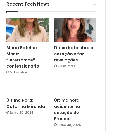
Recent Tech News
Maria Botelho
Dânia Neto abre o
Moniz
coração e faz
“interrompe”
revelações
confessionário
7 dias atrás
5 dias atrás
Última Hora:
Última hora:
Catarina Miranda
acidente na
estação de
junho 30, 2026
Francos
junho 30, 2026