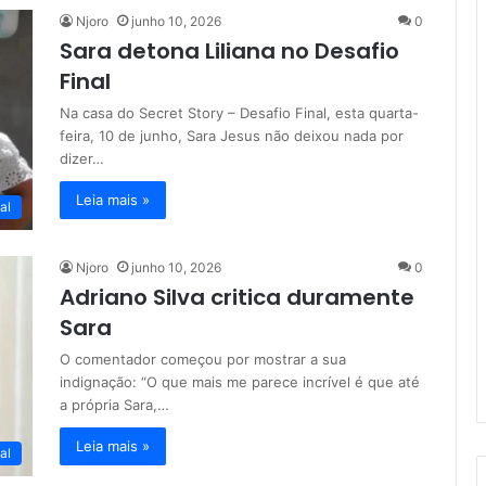
Njoro
junho 10, 2026
0
Sara detona Liliana no Desafio
Final
Na casa do Secret Story – Desafio Final, esta quarta-
feira, 10 de junho, Sara Jesus não deixou nada por
dizer…
Leia mais »
al
Njoro
junho 10, 2026
0
Adriano Silva critica duramente
Sara
O comentador começou por mostrar a sua
indignação: “O que mais me parece incrível é que até
a própria Sara,…
Leia mais »
al