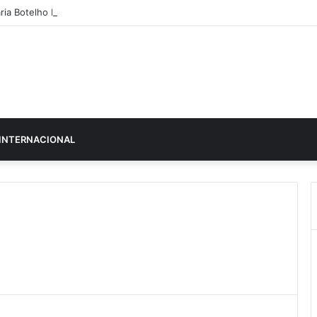
ria Botelho Moniz “interrompe” confessionário
INTERNACIONAL