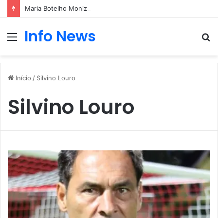
Maria Botelho Moniz “interrompe” confessionário
Info News
Menu
P
p
Início
/
Silvino Louro
Silvino Louro