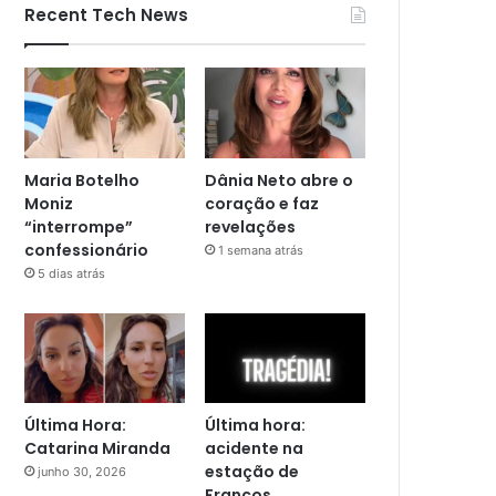
Recent Tech News
Maria Botelho
Dânia Neto abre o
Moniz
coração e faz
“interrompe”
revelações
confessionário
1 semana atrás
5 dias atrás
Última Hora:
Última hora:
Catarina Miranda
acidente na
estação de
junho 30, 2026
Francos