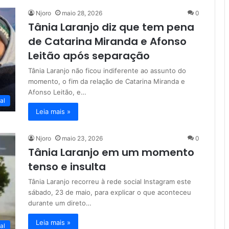
Njoro
maio 28, 2026
0
Tânia Laranjo diz que tem pena
de Catarina Miranda e Afonso
Leitão após separação
Tânia Laranjo não ficou indiferente ao assunto do
momento, o fim da relação de Catarina Miranda e
Afonso Leitão, e…
al
Leia mais »
Njoro
maio 23, 2026
0
Tânia Laranjo em um momento
tenso e insulta
Tânia Laranjo recorreu à rede social Instagram este
sábado, 23 de maio, para explicar o que aconteceu
durante um direto…
Leia mais »
al