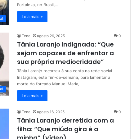
Fortaleza, no Brasil,…
Leia mais »
al
Tene
agosto 26, 2025
0
Tânia Laranjo indignada: “Que
sejam capazes de enfrentar a
sua própria mediocridade”
Tânia Laranjo recorreu à sua conta na rede social
Instagram, este fim-de-semana, para lamentar a
morte do forcado Manuel Maria,…
al
Leia mais »
Tene
agosto 16, 2025
0
Tânia Laranjo derretida com a
filha: “Que miúda gira é a
minha” (vídeo)