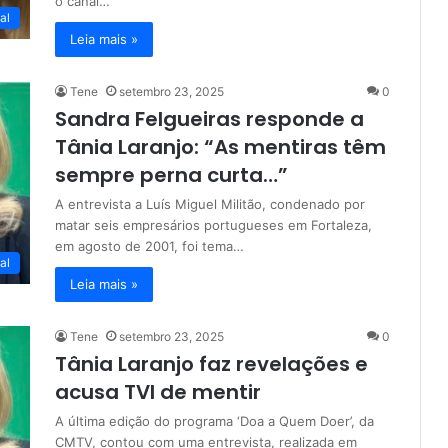
o canal…
al
Leia mais »
Tene
setembro 23, 2025
0
Sandra Felgueiras responde a
Tânia Laranjo: “As mentiras têm
sempre perna curta…”
A entrevista a Luís Miguel Militão, condenado por
matar seis empresários portugueses em Fortaleza,
em agosto de 2001, foi tema…
al
Leia mais »
Tene
setembro 23, 2025
0
Tânia Laranjo faz revelações e
acusa TVI de mentir
A última edição do programa ‘Doa a Quem Doer’, da
CMTV, contou com uma entrevista, realizada em