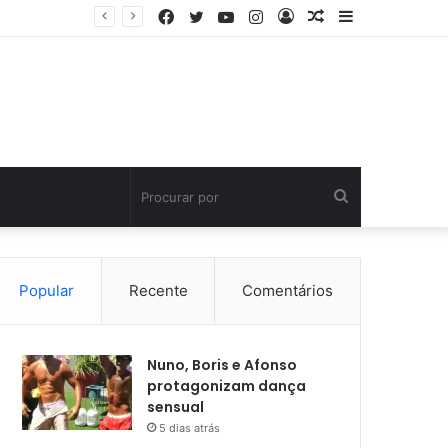
Facebook
Twitter
YouTube
Instagram
Entrar
Artigo
Barra
aleatório
Lateral
Procurar
por
Popular
Recente
Comentários
Nuno, Boris e Afonso
protagonizam dança
sensual
5 dias atrás