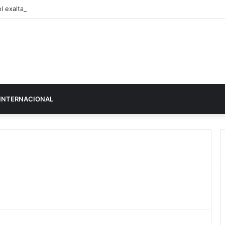
l exalta-se com Vanessa
INTERNACIONAL