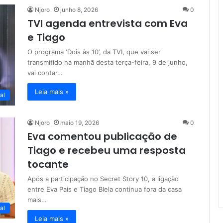
Njoro
junho 8, 2026
0
TVI agenda entrevista com Eva
e Tiago
O programa ‘Dois às 10’, da TVI, que vai ser
transmitido na manhã desta terça-feira, 9 de junho,
vai contar…
Leia mais »
al
Njoro
maio 19, 2026
0
Eva comentou publicação de
Tiago e recebeu uma resposta
tocante
Após a participação no Secret Story 10, a ligação
entre Eva Pais e Tiago Blela continua fora da casa
mais…
al
Leia mais »