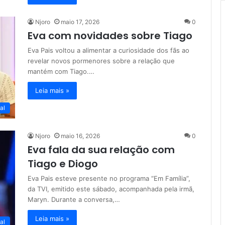
Njoro
maio 17, 2026
0
Eva com novidades sobre Tiago
Eva Pais voltou a alimentar a curiosidade dos fãs ao
revelar novos pormenores sobre a relação que
mantém com Tiago.…
Leia mais »
al
Njoro
maio 16, 2026
0
Eva fala da sua relação com
Tiago e Diogo
Eva Pais esteve presente no programa “Em Família”,
da TVI, emitido este sábado, acompanhada pela irmã,
Maryn. Durante a conversa,…
Leia mais »
al