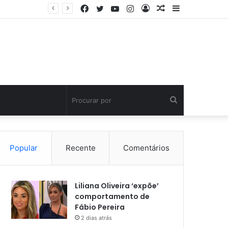
Facebook
Twitter
YouTube
Instagram
Entrar
Artigo
Barra
aleatório
Lateral
Procurar
por
Popular
Recente
Comentários
Liliana Oliveira ‘expõe’
comportamento de
Fábio Pereira
2 dias atrás