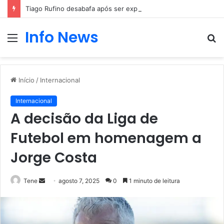
Tiago Rufino desabafa após ser expulso de casa
Info News
Menu
P
p
Início
/
Internacional
Internacional
A decisão da Liga de
Futebol em homenagem a
Jorge Costa
Mande
Tene
agosto 7, 2025
0
1 minuto de leitura
um
e-
mail