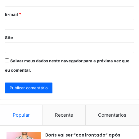
i
o
E-mail
*
*
Site
Salvar meus dados neste navegador para a próxima vez que
eu comentar.
Popular
Recente
Comentários
Boris vai ser “confrontado” após