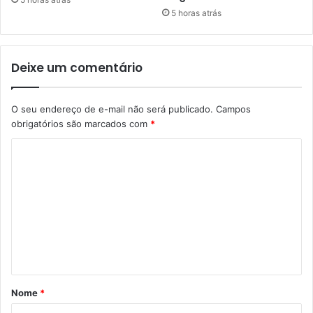
5 horas atrás
Deixe um comentário
O seu endereço de e-mail não será publicado.
Campos
obrigatórios são marcados com
*
C
o
m
e
n
t
á
Nome
*
r