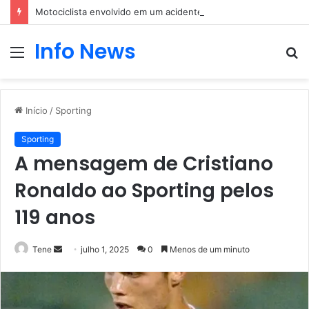
Motociclista envolvido em um acidente com um carro
Info News
Menu
P
p
Início
/
Sporting
Sporting
A mensagem de Cristiano
Ronaldo ao Sporting pelos
119 anos
Mande
Tene
julho 1, 2025
0
Menos de um minuto
um
e-
mail