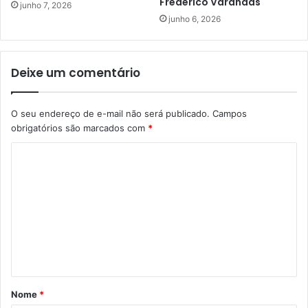
Frederico Varandas
junho 7, 2026
junho 6, 2026
Deixe um comentário
O seu endereço de e-mail não será publicado.
Campos
obrigatórios são marcados com
*
C
o
m
e
n
t
á
Nome
*
r