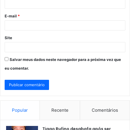
i
o
E-mail
*
*
Site
Salvar meus dados neste navegador para a próxima vez que
eu comentar.
Popular
Recente
Comentários
Tiago Rufino desabafa após ser