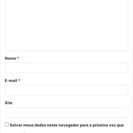
o
m
e
n
t
á
Nome
*
r
i
o
E-mail
*
*
Site
Salvar meus dados neste navegador para a próxima vez que