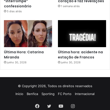
“interrompe”
coração e faz revelações
confessionário
1 semana atrás
5 dias atrás
Última Hora: Catarina
Última hora: acidente na
Miranda
estação de Francos
junho 30, 2026
junho 30, 2026
© Copyright 2026, Todos os direitos reservados
Início
Benfica
Sporting
FC Porto
Internacional
Facebook
Twitter
YouTube
Instagram