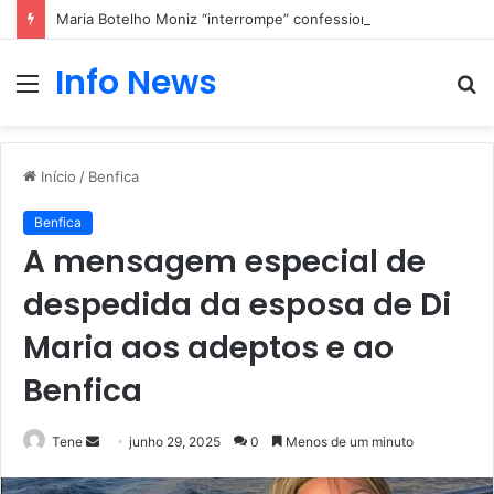
Maria Botelho Moniz “interrompe” confessionário
Info News
Menu
P
p
Início
/
Benfica
Benfica
A mensagem especial de
despedida da esposa de Di
Maria aos adeptos e ao
Benfica
Mande
Tene
junho 29, 2025
0
Menos de um minuto
um
e-