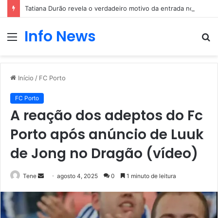
Tatiana Durão revela o verdadeiro motivo da entrada no Big Brother
Info News
Menu
P
p
Início
/
FC Porto
FC Porto
A reação dos adeptos do Fc
Porto após anúncio de Luuk
de Jong no Dragão (vídeo)
Mande
Tene
agosto 4, 2025
0
1 minuto de leitura
um
e-
mail