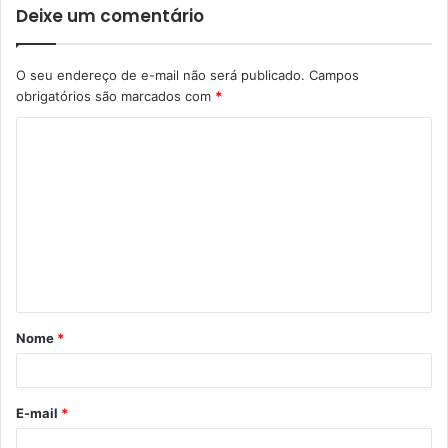
Deixe um comentário
O seu endereço de e-mail não será publicado.
Campos
obrigatórios são marcados com
*
C
o
m
e
n
t
á
Nome
*
r
i
o
E-mail
*
*