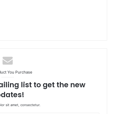
duct You Purchase
iling list to get the new
dates!
or sit amet, consectetur.