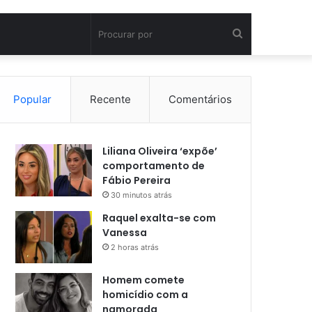
Procurar
por
Popular
Recente
Comentários
Liliana Oliveira ‘expõe’
comportamento de
Fábio Pereira
30 minutos atrás
Raquel exalta-se com
Vanessa
2 horas atrás
Homem comete
homicídio com a
namorada