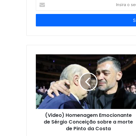
Insira
o
seu
endereço
de
email
(Video) Homenagem Emocionante
de Sérgio Conceição sobre a morte
de Pinto da Costa