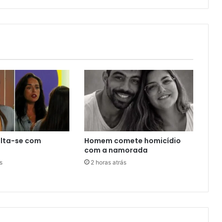
alta-se com
Homem comete homicídio
com a namorada
s
2 horas atrás