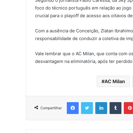
Segundo o jornalista Fabio Caressa, da Sky Spo
foco do técnico português em relação ao jogo 
crucial para o playoff de acesso aos oitavos d
Com a ausência de Conceição, Zlatan Ibrahimov
responsabilidade de conduzir a coletiva de im
Vale lembrar que o AC Milan, que conta com os
desvantagem na eliminatória, após ter perdido 
AC Milan
Facebook
Twitter
Linkedin
Tumbl
Compartilhar