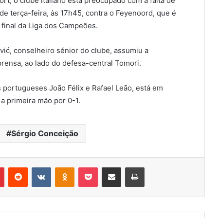
rt, o clube italiano está preocupado com a falta de
de terça-feira, às 17h45, contra o Feyenoord, que é
e final da Liga dos Campeões.
ić, conselheiro sénior do clube, assumiu a
prensa, ao lado do defesa-central Tomori.
 portugueses João Félix e Rafael Leão, está em
a primeira mão por 0-1.
Sérgio Conceição
r
Pinterest
Reddit
VK
OK
Pocket
Compartilhar via e-mail
Imprimir