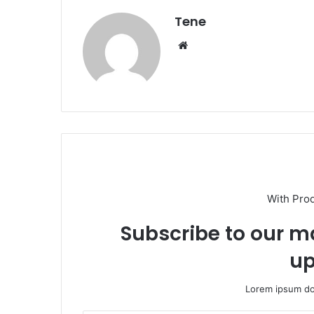
Tene
Website
With Pro
Subscribe to our ma
up
Lorem ipsum dol