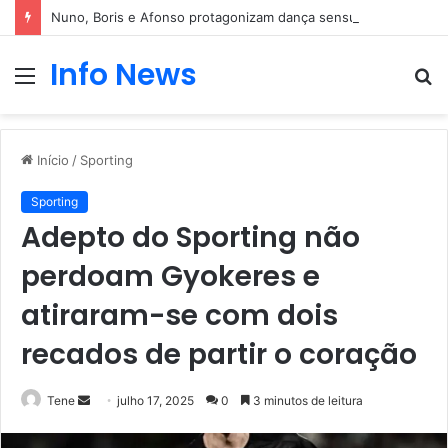
Nuno, Boris e Afonso protagonizam dança sensual
Info News
Menu
P
p
Início
/
Sporting
Sporting
Adepto do Sporting não
perdoam Gyokeres e
atiraram-se com dois
recados de partir o coração
Mande
Tene
julho 17, 2025
0
3 minutos de leitura
um
e-