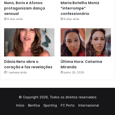
Nuno, Boris e Afonso
Maria Botelho Moniz
protagonizam dança
“interrompe”
sensual
confessionário
6 dias atrás
6 dias atrás
Dânia Neto abre o
Última Hora: Catarina
coração e faz revelações
Miranda
1 semana atrás
junho 30, 2026
© Copyright 2026, Todos os direitos reservados
Início
Benfica
Sporting
FC Porto
Internacional