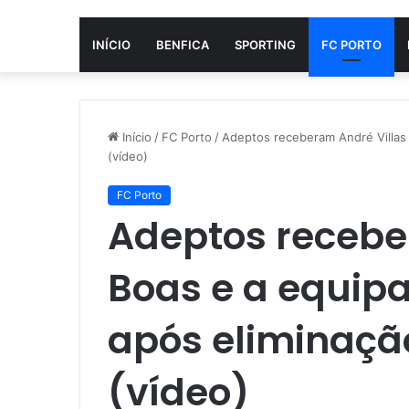
INÍCIO
BENFICA
SPORTING
FC PORTO
Início
/
FC Porto
/
Adeptos receberam André Villas 
(vídeo)
FC Porto
Adeptos recebe
Boas e a equipa
após eliminação
(vídeo)