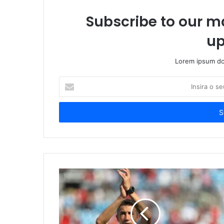
Subscribe to our ma
up
Lorem ipsum dol
Insira
o
seu
endereço
de
email