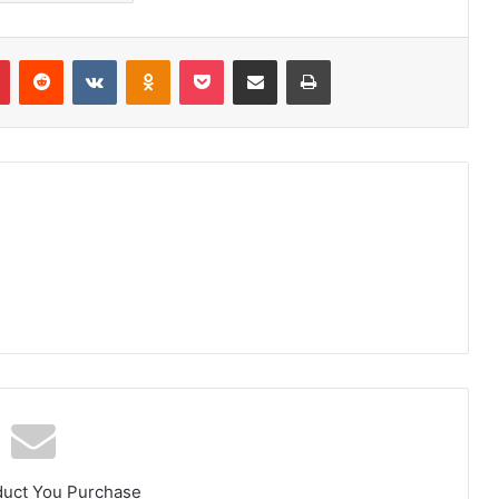
r
Pinterest
Reddit
VK
OK
Pocket
Compartilhar via e-mail
Imprimir
duct You Purchase