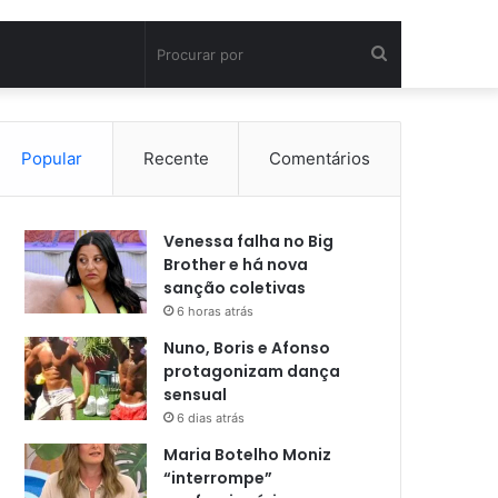
Procurar
por
Popular
Recente
Comentários
Venessa falha no Big
Brother e há nova
sanção coletivas
6 horas atrás
Nuno, Boris e Afonso
protagonizam dança
sensual
6 dias atrás
Maria Botelho Moniz
“interrompe”