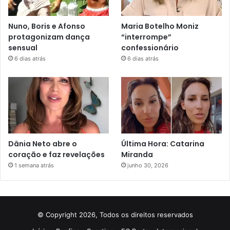
Nuno, Boris e Afonso
Maria Botelho Moniz
protagonizam dança
“interrompe”
sensual
confessionário
6 dias atrás
6 dias atrás
Dânia Neto abre o
Última Hora: Catarina
coração e faz revelações
Miranda
1 semana atrás
junho 30, 2026
© Copyright 2026, Todos os direitos reservados