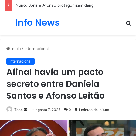
Nuno, Boris e Afonso protagonizam dança sensual
Info News
Menu
P
p
Início
/
Internacional
Internacional
Afinal havia um pacto
secreto entre Daniela
Santos e Afonso Leitão
Mande
Tene
agosto 7, 2025
0
1 minuto de leitura
um
e-
mail