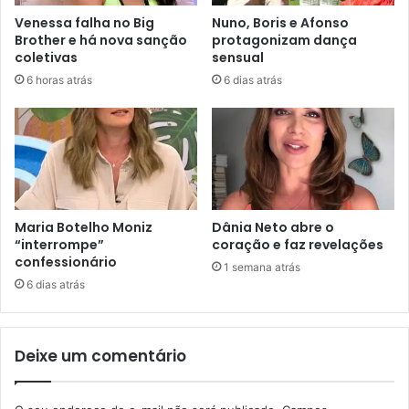
Venessa falha no Big
Nuno, Boris e Afonso
Brother e há nova sanção
protagonizam dança
coletivas
sensual
6 horas atrás
6 dias atrás
Maria Botelho Moniz
Dânia Neto abre o
“interrompe”
coração e faz revelações
confessionário
1 semana atrás
6 dias atrás
Deixe um comentário