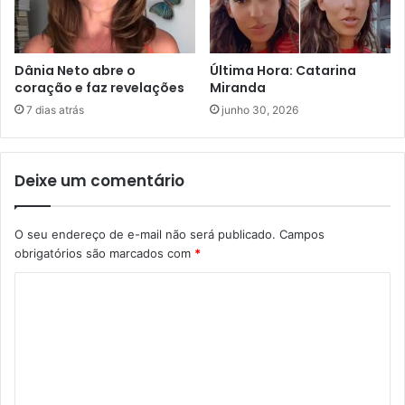
Dânia Neto abre o
Última Hora: Catarina
coração e faz revelações
Miranda
7 dias atrás
junho 30, 2026
Deixe um comentário
O seu endereço de e-mail não será publicado.
Campos
obrigatórios são marcados com
*
C
o
m
e
n