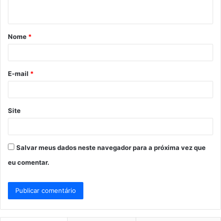
t
á
Nome
*
r
i
o
E-mail
*
*
Site
Salvar meus dados neste navegador para a próxima vez que
eu comentar.