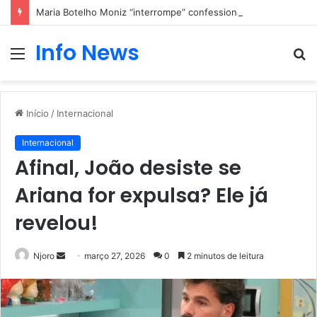
Maria Botelho Moniz “interrompe” confessionário
Info News
Menu
P
p
Início
/
Internacional
Internacional
Afinal, João desiste se
Ariana for expulsa? Ele já
revelou!
Mande
Njoro
março 27, 2026
0
2 minutos de leitura
um
e-
mail