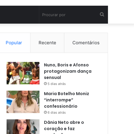
Procurar
por
Popular
Recente
Comentários
Nuno, Boris e Afonso
protagonizam dança
sensual
5 dias atrás
Maria Botelho Moniz
“interrompe”
confessionário
6 dias atrás
Dânia Neto abre o
coração e faz