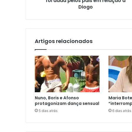
foi dada pelos pais em relação a
Diogo
Artigos relacionados
Nuno, Boris e Afonso
Maria Bote
protagonizam dança sensual
“interromp
5 dias atrás
6 dias atrás