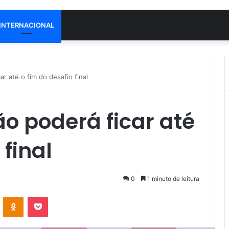
INTERNACIONAL
r até o fim do desafio final
ão poderá ficar até
 final
0
1 minuto de leitura
VK
OK
Pocket