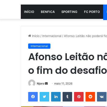
INÍCIO
BENFICA
SPORTING
FC PORTO
Início
/
Internacional
/
Afonso Leitão não poderá fica
Internacional
Afonso Leitão n
o fim do desafio
Mande
Njoro
maio 11, 2026
um
Facebook
Twitter
Linkedin
Tumblr
Pinterest
Reddit
e-
mail