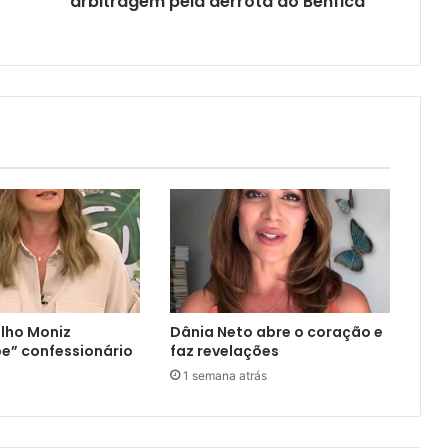
arbitragem pela derrota do Benfica
lho Moniz
Dânia Neto abre o coração e
e” confessionário
faz revelações
1 semana atrás