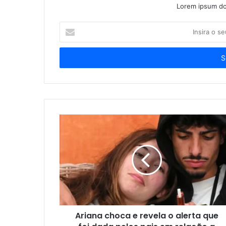
Lorem ipsum dol
Insira
o
seu
endereço
de
email
Ariana choca e revela o alerta que