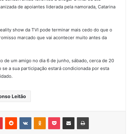
anizada de apoiantes liderada pela namorada, Catarina
reality show da TVI pode terminar mais cedo do que o
omisso marcado que vai acontecer muito antes da
 de um amigo no dia 6 de junho, sábado, cerca de 20
to se a sua participação estará condicionada por esta
idado.
onso Leitão
r
Pinterest
Reddit
VK
OK
Pocket
Compartilhar via e-mail
Imprimir