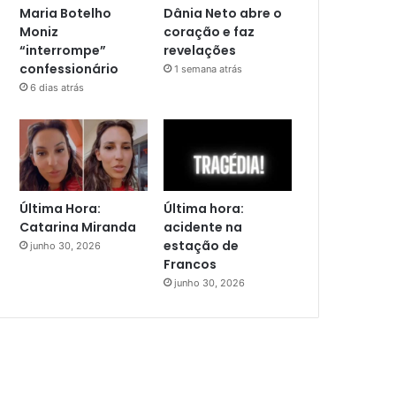
Maria Botelho
Dânia Neto abre o
Moniz
coração e faz
“interrompe”
revelações
confessionário
1 semana atrás
6 dias atrás
Última Hora:
Última hora:
Catarina Miranda
acidente na
estação de
junho 30, 2026
Francos
junho 30, 2026