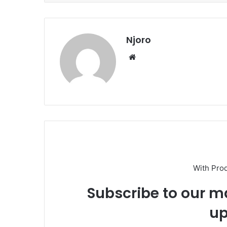
Njoro
Website
With Pro
Subscribe to our ma
up