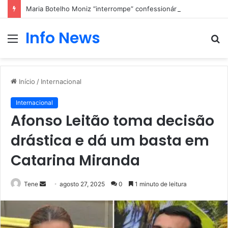
Maria Botelho Moniz “interrompe” confessionário
Info News
Menu
P
p
Início
/
Internacional
Internacional
Afonso Leitão toma decisão
drástica e dá um basta em
Catarina Miranda
Mande
Tene
agosto 27, 2025
0
1 minuto de leitura
um
e-
mail