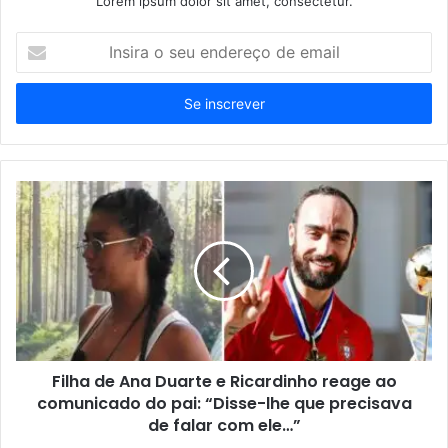
Lorem ipsum dolor sit amet, consectetur.
Insira
o
seu
endereço
de
email
Filha de Ana Duarte e Ricardinho reage ao
comunicado do pai: “Disse-lhe que precisava
de falar com ele…”