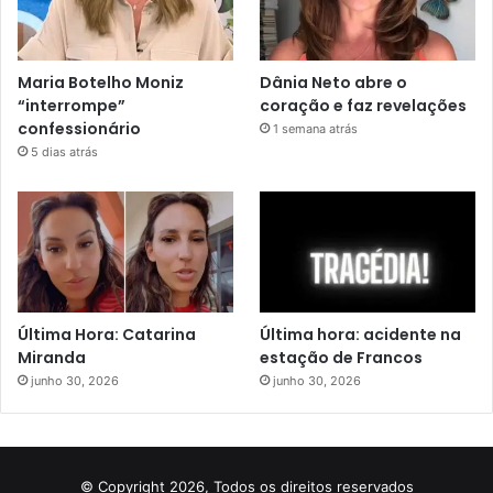
Maria Botelho Moniz
Dânia Neto abre o
“interrompe”
coração e faz revelações
confessionário
1 semana atrás
5 dias atrás
Última Hora: Catarina
Última hora: acidente na
Miranda
estação de Francos
junho 30, 2026
junho 30, 2026
© Copyright 2026, Todos os direitos reservados