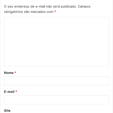
O seu endereço de e-mail não será publicado.
Campos
obrigatórios são marcados com
*
C
o
m
e
n
t
á
Nome
*
r
i
o
E-mail
*
*
Site