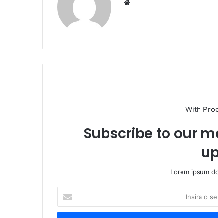
Website
With Pro
Subscribe to our ma
up
Lorem ipsum dol
Insira
o
seu