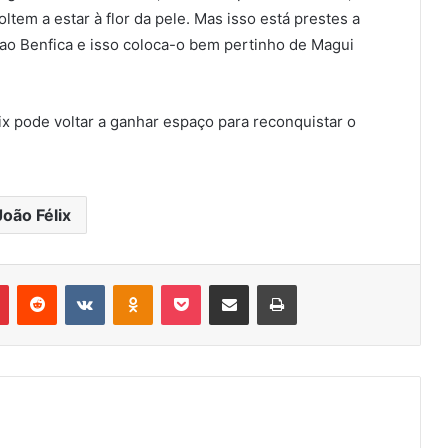
tem a estar à flor da pele. Mas isso está prestes a
r ao Benfica e isso coloca-o bem pertinho de Magui
x pode voltar a ganhar espaço para reconquistar o
João Félix
r
Pinterest
Reddit
VK
OK
Pocket
Compartilhar via e-mail
Imprimir