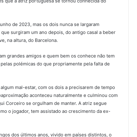
uês que a atriz portuguesa se tornou conhecida do
junho de 2023, mas os dois nunca se largaram
 que surgiram um ano depois, do antigo casal a beber
e, na altura, do Barcelona.
uaram grandes amigos e quem bem os conhece não tem
pelas polémicas do que propriamente pela falta de
 algum mal-estar, com os dois a precisarem de tempo
a reaproximação aconteceu naturalmente e culminou com
ui Corceiro se orgulham de manter. A atriz segue
como o jogador, tem assistado ao crescimento da ex-
ngos dos últimos anos, vivido em países distintos, o