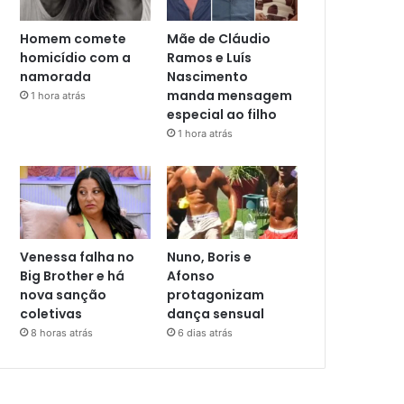
Homem comete
Mãe de Cláudio
homicídio com a
Ramos e Luís
namorada
Nascimento
manda mensagem
1 hora atrás
especial ao filho
1 hora atrás
Venessa falha no
Nuno, Boris e
Big Brother e há
Afonso
nova sanção
protagonizam
coletivas
dança sensual
8 horas atrás
6 dias atrás