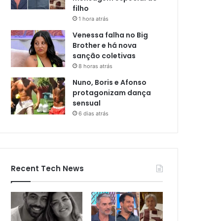
filho
1 hora atrás
Venessa falha no Big
Brother e há nova
sanção coletivas
8 horas atrás
Nuno, Boris e Afonso
protagonizam dança
sensual
6 dias atrás
Recent Tech News