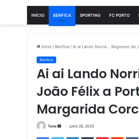
INÍCIO
BENFICA
SPORTING
FC PORTO
Início
/
Benfica
/
Ai ai Lando Norris… Regresso de J
Benfica
Ai ai Lando Nor
João Félix a Por
Margarida Corc
Mande
Tene
julho 26, 2025
um
Facebook
Twitter
Linkedin
Tumblr
Pinterest
Reddit