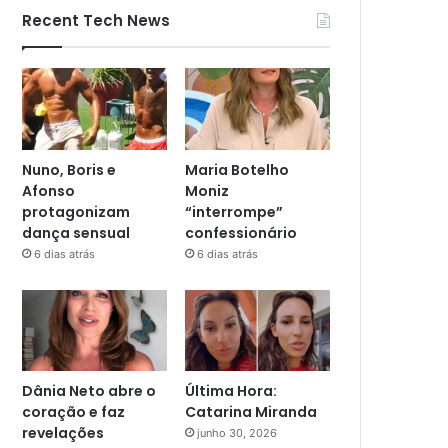
Recent Tech News
Nuno, Boris e
Maria Botelho
Afonso
Moniz
protagonizam
“interrompe”
dança sensual
confessionário
6 dias atrás
6 dias atrás
Dânia Neto abre o
Última Hora:
coração e faz
Catarina Miranda
revelações
junho 30, 2026