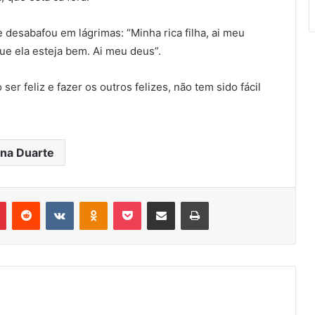
desabafou em lágrimas: “Minha rica filha, ai meu
ue ela esteja bem. Ai meu deus”.
er feliz e fazer os outros felizes, não tem sido fácil
na Duarte
r
Pinterest
Reddit
VK
OK
Pocket
Compartilhar via e-mail
Imprimir