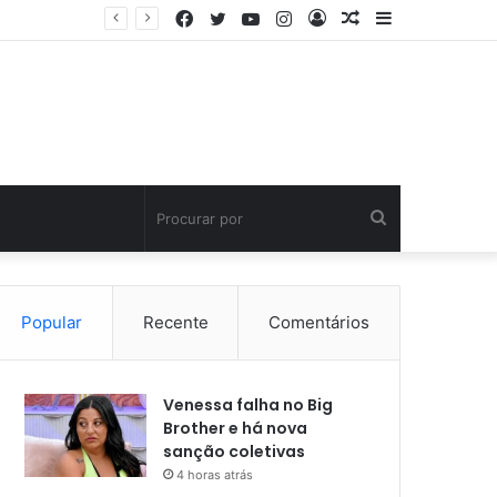
Facebook
Twitter
YouTube
Instagram
Entrar
Artigo
Barra
aleatório
Lateral
Procurar
por
Popular
Recente
Comentários
Venessa falha no Big
Brother e há nova
sanção coletivas
4 horas atrás