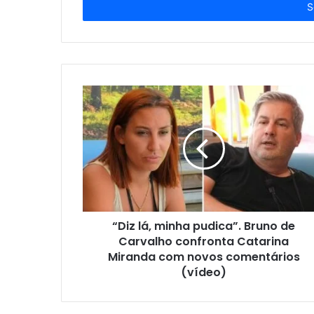
endereço
de
email
“Diz lá, minha pudica”. Bruno de
Carvalho confronta Catarina
Miranda com novos comentários
(vídeo)