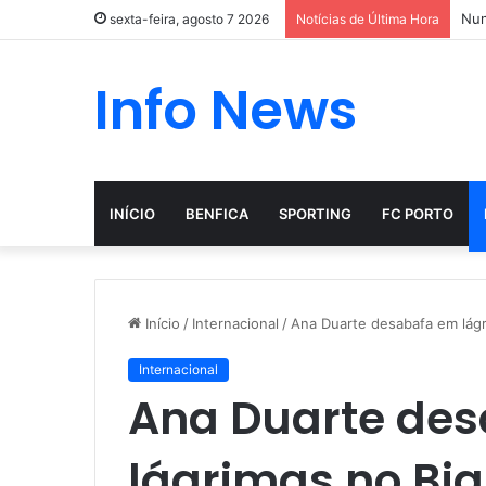
Nun
sexta-feira, agosto 7 2026
Notícias de Última Hora
Info News
INÍCIO
BENFICA
SPORTING
FC PORTO
Início
/
Internacional
/
Ana Duarte desabafa em lágr
Internacional
Ana Duarte de
lágrimas no Big