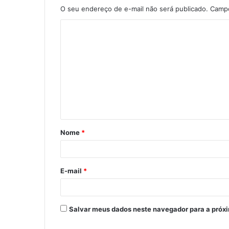
O seu endereço de e-mail não será publicado.
Campo
C
o
m
e
n
t
á
Nome
*
r
i
o
E-mail
*
*
Salvar meus dados neste navegador para a próx