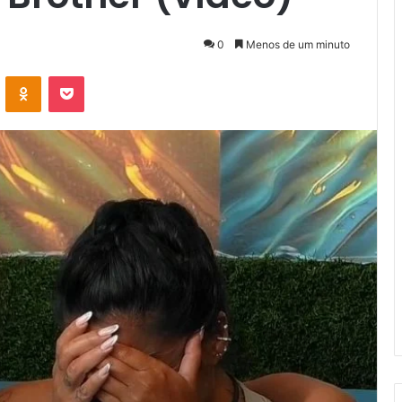
0
Menos de um minuto
VK
OK
Pocket