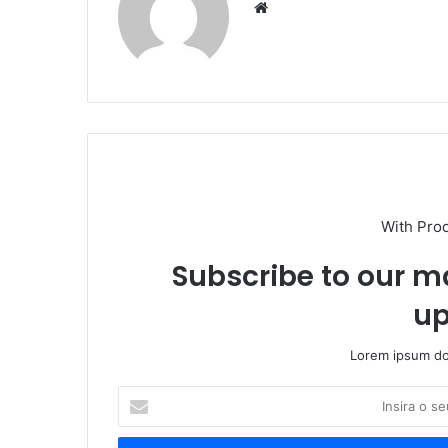
Website
With Pro
Subscribe to our ma
up
Lorem ipsum dol
Insira
o
seu