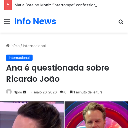
Maria Botelho Moniz “interrompe” confessionário
Info News
Menu
P
p
Início
/
Internacional
Internacional
Ana é questionada sobre
Ricardo João
Mande
Njoro
maio 26, 2026
0
1 minuto de leitura
um
e-
mail