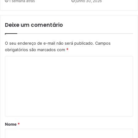
1 semana atrás
junho 30, 2026
Deixe um comentário
O seu endereço de e-mail não será publicado.
Campos
obrigatórios são marcados com
*
C
o
m
e
n
t
á
Nome
*
r
i