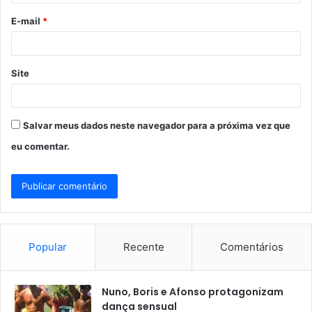
o
E-mail
*
*
Site
Salvar meus dados neste navegador para a próxima vez que
eu comentar.
Popular
Recente
Comentários
Nuno, Boris e Afonso protagonizam
dança sensual