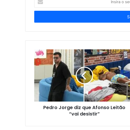
o
seu
endereço
de
email
Pedro Jorge diz que Afonso Leitão
“vai desistir”