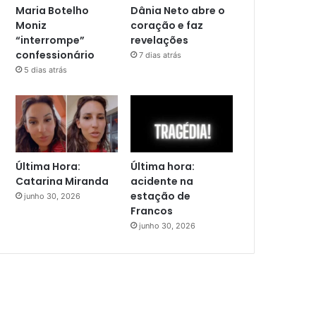
Maria Botelho
Dânia Neto abre o
Moniz
coração e faz
“interrompe”
revelações
confessionário
7 dias atrás
5 dias atrás
Última Hora:
Última hora:
Catarina Miranda
acidente na
estação de
junho 30, 2026
Francos
junho 30, 2026