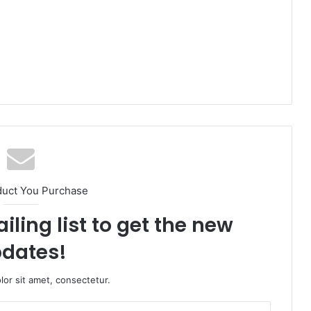
duct You Purchase
iling list to get the new
dates!
or sit amet, consectetur.