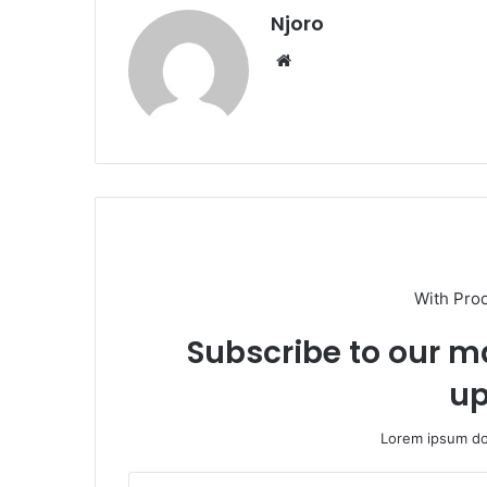
Njoro
Website
With Pro
Subscribe to our ma
up
Lorem ipsum dol
Insira