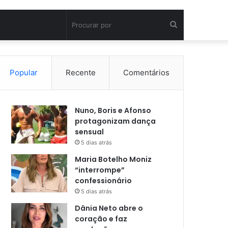
Procurar
por
Popular
Recente
Comentários
Nuno, Boris e Afonso
protagonizam dança
sensual
5 dias atrás
Maria Botelho Moniz
“interrompe”
confessionário
5 dias atrás
Dânia Neto abre o
coração e faz