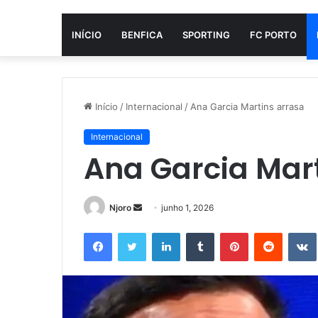
INÍCIO
BENFICA
SPORTING
FC PORTO
Início
/
Internacional
/
Ana Garcia Martins arrasa
Internacional
Ana Garcia Mar
Mande
Njoro
junho 1, 2026
um
Facebook
Twitter
Linkedin
Tumblr
Pinterest
Reddit
e-
mail