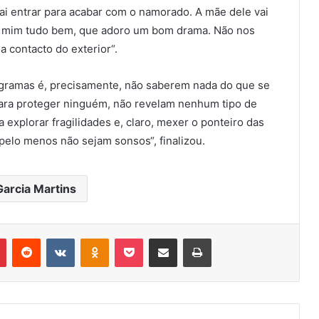
ai entrar para acabar com o namorado. A mãe dele vai
por mim tudo bem, que adoro um bom drama. Não nos
 contacto do exterior“.
rogramas é, precisamente, não saberem nada do que se
 para proteger ninguém, não revelam nenhum tipo de
a explorar fragilidades e, claro, mexer o ponteiro das
pelo menos não sejam sonsos“, finalizou.
arcia Martins
r
Pinterest
Reddit
VK
OK
Pocket
Compartilhar via e-mail
Imprimir