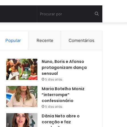
Procurar
por
Popular
Recente
Comentários
Nuno, Boris e Afonso
protagonizam dança
sensual
5 dias atrás
Maria Botelho Moniz
“interrompe”
confessionário
5 dias atrás
Dânia Neto abre o
coração e faz