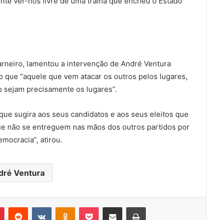
nte ver-nos livre de uma tralha que encheu o Estado
Carneiro, lamentou a intervenção de André Ventura
o que “aquele que vem atacar os outros pelos lugares,
o sejam precisamente os lugares”.
ue sugira aos seus candidatos e aos seus eleitos que
e não se entreguem nas mãos dos outros partidos por
emocracia”, atirou.
dré Ventura
r
Pinterest
Reddit
VK
OK
Pocket
Compartilhar via e-mail
Imprimir