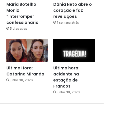
Maria Botelho
Dânia Neto abre o
Moniz
coração e faz
“interrompe”
revelações
confessionário
1 semana atrás
5 dias atrás
Última Hora:
Última hora:
Catarina Miranda
acidente na
estação de
junho 30, 2026
Francos
junho 30, 2026