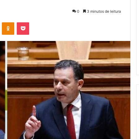
0
3 minutos de leitura
VK
OK
Pocket